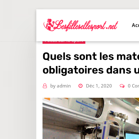
Skip
to
content
Ac
Focus sur le sport
Quels sont les maté
obligatoires dans
by
admin
Déc 1, 2020
0 C