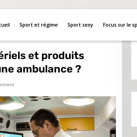
cueil
Sport et régime
Sport sexy
Focus sur le s
riels et produits
 une ambulance ?
omment