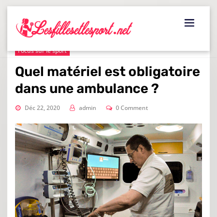
Skip
to
content
Focus sur le sport
Quel matériel est obligatoire
dans une ambulance ?
Déc 22, 2020
admin
0 Comment