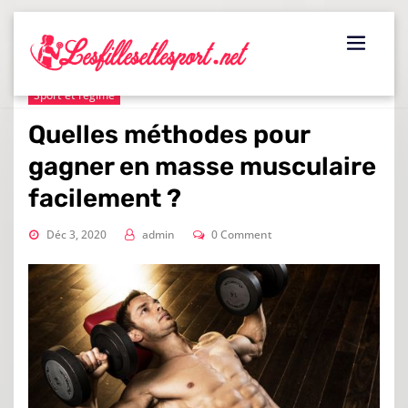
Skip
to
content
Sport et régime
Quelles méthodes pour
gagner en masse musculaire
facilement ?
Déc 3, 2020
admin
0 Comment