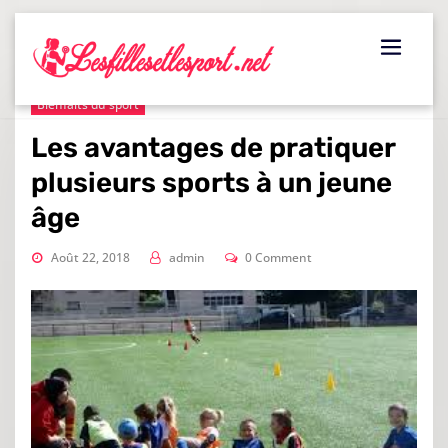
Skip
to
content
Bienfaits du sport
Les avantages de pratiquer
plusieurs sports à un jeune
âge
Août 22, 2018
admin
0 Comment