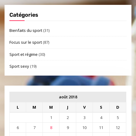
Catégories
Bienfaits du sport
(31)
Focus sur le sport
(87)
Sport et régime
(30)
Sport sexy
(19)
août 2018
L
M
M
J
V
S
D
1
2
3
4
5
6
7
8
9
10
11
12