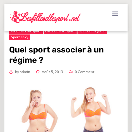
Skip
to
content
Bienfaits du sport
Focus sur le sport
Sport et régime
Sport sexy
Quel sport associer à un
régime ?
by
admin
Août 5, 2013
0 Comment