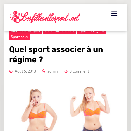
Skip
to
content
Bienfaits du sport
Focus sur le sport
Sport et régime
Sport sexy
Quel sport associer à un
régime ?
Août 5, 2013
admin
0 Comment