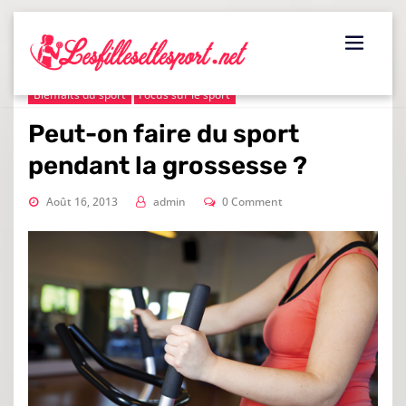
Skip
to
content
Bienfaits du sport
Focus sur le sport
Peut-on faire du sport
pendant la grossesse ?
Août 16, 2013
admin
0 Comment