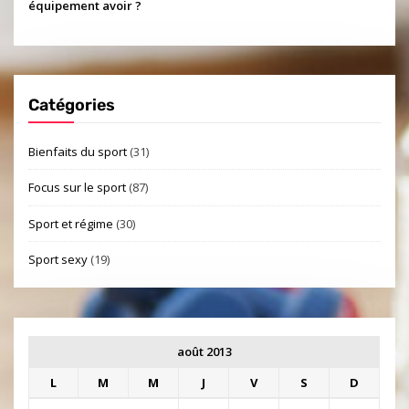
équipement avoir ?
Catégories
Bienfaits du sport
(31)
Focus sur le sport
(87)
Sport et régime
(30)
Sport sexy
(19)
août 2013
L
M
M
J
V
S
D