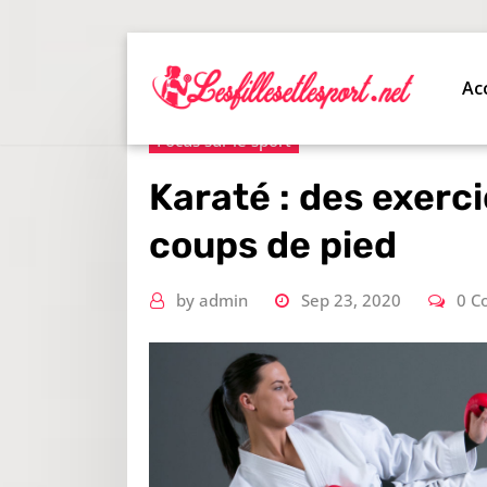
Skip
to
content
Ac
Focus sur le sport
Karaté : des exerc
coups de pied
by
admin
Sep 23, 2020
0 C