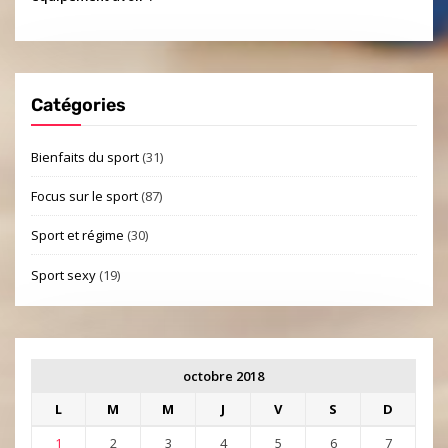
Catégories
Bienfaits du sport
(31)
Focus sur le sport
(87)
Sport et régime
(30)
Sport sexy
(19)
octobre 2018
L
M
M
J
V
S
D
1
2
3
4
5
6
7