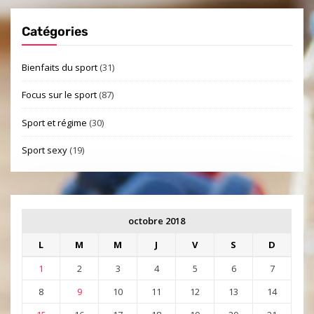
Catégories
Bienfaits du sport
(31)
Focus sur le sport
(87)
Sport et régime
(30)
Sport sexy
(19)
octobre 2018
L
M
M
J
V
S
D
1
2
3
4
5
6
7
8
9
10
11
12
13
14