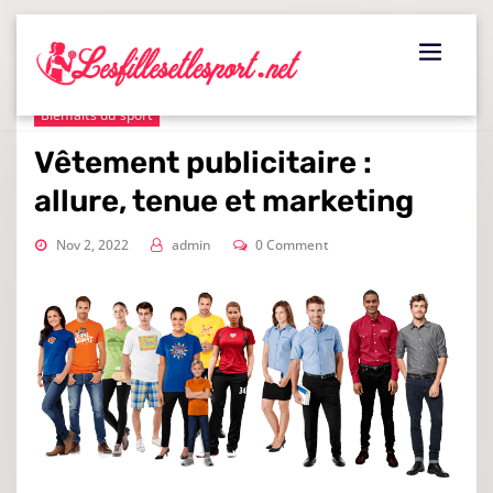
Skip
to
content
Bienfaits du sport
Vêtement publicitaire :
allure, tenue et marketing
Nov 2, 2022
admin
0 Comment