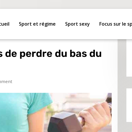
cueil
Sport et régime
Sport sexy
Focus sur le s
 de perdre du bas du
mment