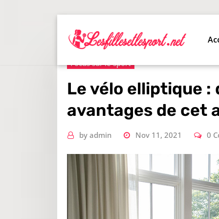
Skip
to
content
Ac
Focus sur le sport
Le vélo elliptique :
avantages de cet a
by
admin
Nov 11, 2021
0 