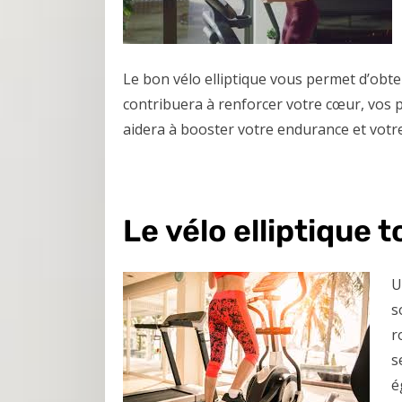
Le bon vélo elliptique vous permet d’obt
contribuera à renforcer votre cœur, vos p
aidera à booster votre endurance et votre
Le vélo elliptique t
U
s
r
s
é