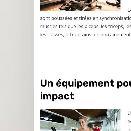
L
sont poussées et tirées en synchronisati
muscles tels que les biceps, les triceps, l
les cuisses, offrant ainsi un entraînemen
Un équipement pou
impact
U
e
o