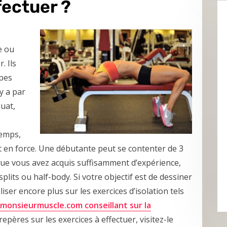
fectuer ?
e ou
. Ils
upes
 y a par
quat,
temps,
 en force. Une débutante peut se contenter de 3
que vous avez acquis suffisamment d’expérience,
lits ou half-body. Si votre objectif est de dessiner
ser encore plus sur les exercices d’isolation tels
monsieurmuscle.com conseillant sur la
ères sur les exercices à effectuer, visitez-le