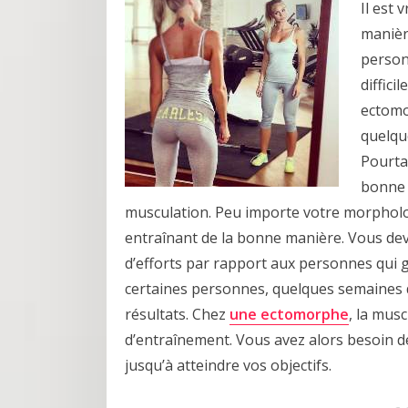
Il est 
manièr
person
diffici
ectomo
quelqu
Pourtan
bonne s
musculation. Peu importe votre morpholog
entraînant de la bonne manière. Vous deve
d’efforts par rapport aux personnes qui g
certaines personnes, quelques semaines 
résultats. Chez
une ectomorphe
, la mus
d’entraînement. Vous avez alors besoin d
jusqu’à atteindre vos objectifs.