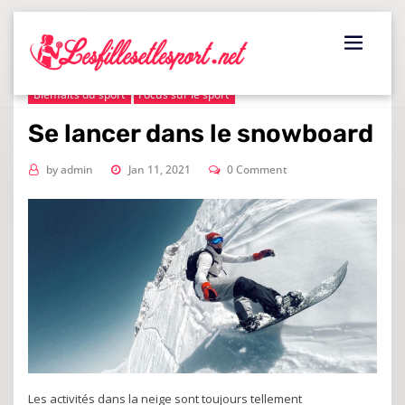
Skip
to
content
Bienfaits du sport
Focus sur le sport
Se lancer dans le snowboard
by
admin
Jan 11, 2021
0 Comment
Les activités dans la neige sont toujours tellement