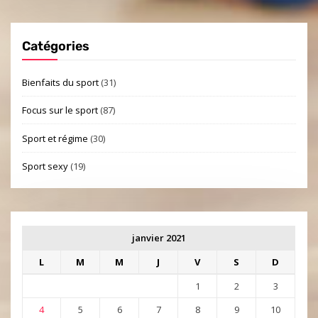
Catégories
Bienfaits du sport
(31)
Focus sur le sport
(87)
Sport et régime
(30)
Sport sexy
(19)
janvier 2021
L
M
M
J
V
S
D
1
2
3
4
5
6
7
8
9
10