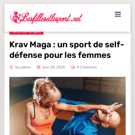
Skip
to
content
Focus sur le sport
Krav Maga : un sport de self-
défense pour les femmes
by
admin
Juin 26, 2020
0 Comment