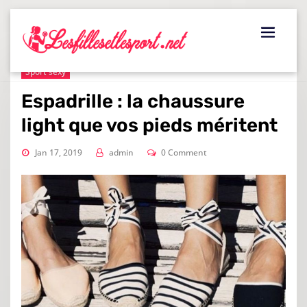
Skip
to
content
Sport sexy
Espadrille : la chaussure
light que vos pieds méritent
Jan 17, 2019
admin
0 Comment