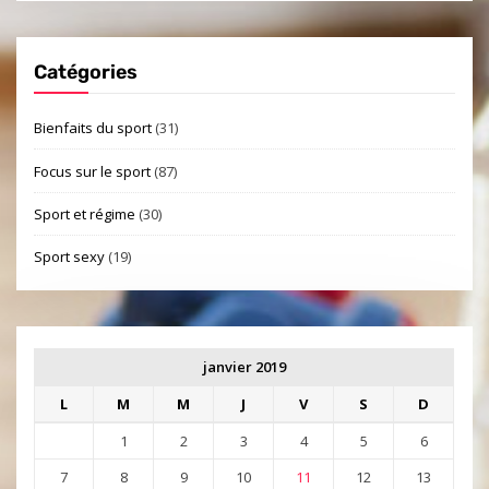
Catégories
Bienfaits du sport
(31)
Focus sur le sport
(87)
Sport et régime
(30)
Sport sexy
(19)
janvier 2019
L
M
M
J
V
S
D
1
2
3
4
5
6
7
8
9
10
11
12
13